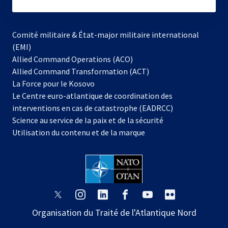
subscribe
Comité militaire & État-major militaire international
(EMI)
s’ouvre
Allied Command Operations (ACO)
dans
Allied Command Transformation (ACT)
s’ouvre
un
La Force pour le Kosovo
dans
nouvel
Le Centre euro-atlantique de coordination des
un
onglet
interventions en cas de catastrophe (EADRCC)
nouvel
Science au service de la paix et de la sécurité
onglet
Utilisation du contenu et de la marque
s’ouvre
s’ouvre
s’ouvre
s’ouvre
s’ouvre
s’ouvre
dans
dans
dans
dans
dans
dans
Organisation du Traité de l'Atlantique Nord
un
un
un
un
un
un
nouvel
nouvel
nouvel
nouvel
nouvel
nouvel