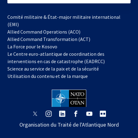
Comité militaire & État-major militaire international
(EMI)
Allied Command Operations (ACO)
Allied Command Transformation (ACT)
s’ouvre
La Force pour le Kosovo
dans
Le Centre euro-atlantique de coordination des
un
interventions en cas de catastrophe (EADRCC)
nouvel
Science au service de la paix et de la sécurité
onglet
Utilisation du contenu et de la marque
s’ouvre
s’ouvre
s’ouvre
s’ouvre
s’ouvre
s’ouvre
dans
dans
dans
dans
dans
dans
Organisation du Traité de l'Atlantique Nord
un
un
un
un
un
un
nouvel
nouvel
nouvel
nouvel
nouvel
nouvel