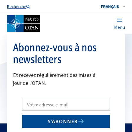
Nom de famille*
Recherche
FRANÇAIS
Menu
Abonnez-vous à nos
newsletters
Et recevez régulièrement des mises à
jour de l'OTAN.
Write
your
email
S'ABONNER
to
subscribe