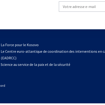
Write
your
email
to
subscribe
s’ouvre
l
La Force pour le Kosovo
dans
Le Centre euro-atlantique de coordination des interventions en 
un
(EADRCC)
nouvel
Science au service de la paix et de la sécurité
onglet
Nord