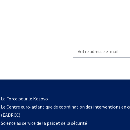
Write
your
email
to
subscribe
s’ouvre
l
La Force pour le Kosovo
dans
Le Centre euro-atlantique de coordination des interventions en 
un
(EADRCC)
nouvel
Science au service de la paix et de la sécurité