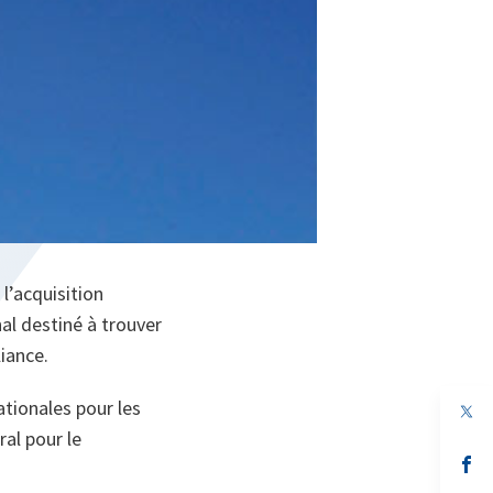
l’acquisition
al destiné à trouver
liance.
ationales pour les
al pour le
s’
da