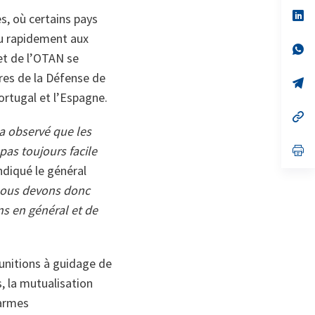
un
no
s’
s, où certains pays
on
da
un
ou rapidement aux
no
s’
et de l’OTAN se
on
da
un
tres de la Défense de
no
s’
on
da
ortugal et l’Espagne.
un
no
s’
on
da
a observé que les
un
no
s’
pas toujours facile
on
da
indiqué le général
un
no
ous devons donc
on
ns en général et de
unitions à guidage de
, la mutualisation
’armes