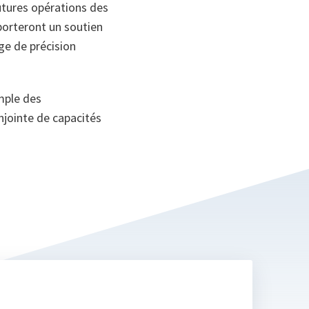
utures opérations des
pporteront un soutien
ge de précision
emple des
onjointe de capacités