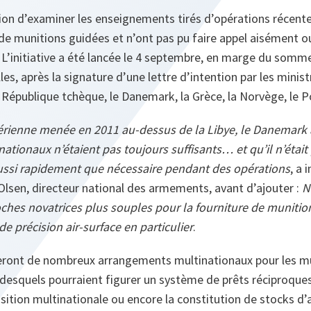
sion d’examiner les enseignements tirés d’opérations récente
de munitions guidées et n’ont pas pu faire appel aisément 
 L’initiative a été lancée le 4 septembre, en marge du somm
les, après la signature d’une lettre d’intention par les minis
 République tchèque, le Danemark, la Grèce, la Norvège, le P
aérienne menée en 2011 au-dessus de la Libye, le Danemark 
ationaux n’étaient pas toujours suffisants… et qu’il n’était 
aussi rapidement que nécessaire pendant des opérations
, a 
lsen, directeur national des armements, avant d’ajouter :
N
ches novatrices plus souples pour la fourniture de munitio
e précision air-surface en particulier
.
ageront de nombreux arrangements multinationaux pour les m
desquels pourraient figurer un système de prêts réciproques
isition multinationale ou encore la constitution de stocks d