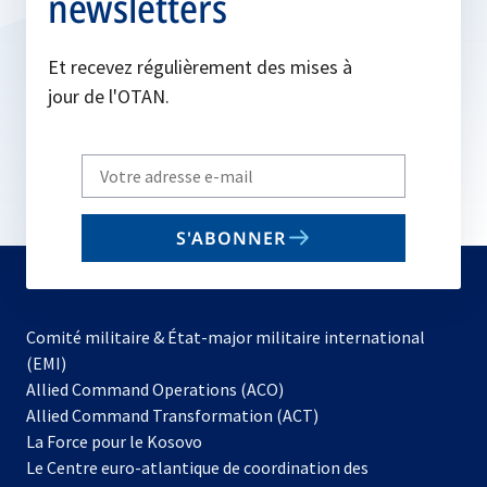
newsletters
Et recevez régulièrement des mises à
jour de l'OTAN.
Write
your
email
S'ABONNER
to
subscribe
Comité militaire & État-major militaire international
(EMI)
s’ouvre
Allied Command Operations (ACO)
dans
Allied Command Transformation (ACT)
s’ouvre
un
La Force pour le Kosovo
dans
nouvel
Le Centre euro-atlantique de coordination des