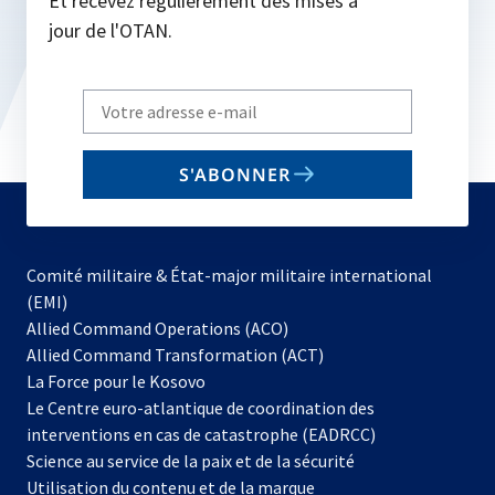
Et recevez régulièrement des mises à
jour de l'OTAN.
Write
your
email
S'ABONNER
to
subscribe
Comité militaire & État-major militaire international
(EMI)
s’ouvre
Allied Command Operations (ACO)
dans
Allied Command Transformation (ACT)
s’ouvre
un
La Force pour le Kosovo
dans
nouvel
Le Centre euro-atlantique de coordination des
un
onglet
interventions en cas de catastrophe (EADRCC)
nouvel
Science au service de la paix et de la sécurité
onglet
Utilisation du contenu et de la marque