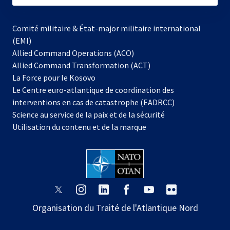
Comité militaire & État-major militaire international
(EMI)
Allied Command Operations (ACO)
Allied Command Transformation (ACT)
s’ouvre
La Force pour le Kosovo
dans
Le Centre euro-atlantique de coordination des
un
interventions en cas de catastrophe (EADRCC)
nouvel
Science au service de la paix et de la sécurité
onglet
Utilisation du contenu et de la marque
s’ouvre
s’ouvre
s’ouvre
s’ouvre
s’ouvre
s’ouvre
dans
dans
dans
dans
dans
dans
Organisation du Traité de l'Atlantique Nord
un
un
un
un
un
un
nouvel
nouvel
nouvel
nouvel
nouvel
nouvel