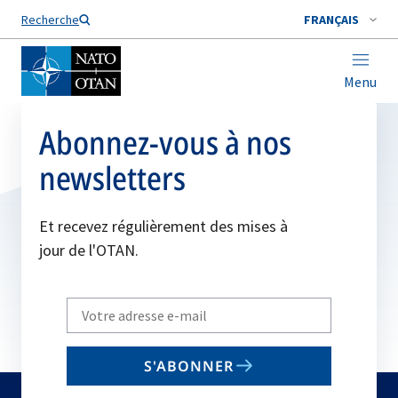
Nom de famille*
Recherche
FRANÇAIS
Menu
Abonnez-vous à nos
newsletters
Et recevez régulièrement des mises à
jour de l'OTAN.
Write
your
email
S'ABONNER
to
subscribe