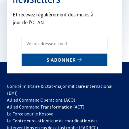
Et recevez régulièrement des mises à
jour de l'OTAN.
Write
your
email
S'ABONNER
to
subscribe
Comité militaire & État-major militaire international
(EMI)
s’ouvre
Allied Command Operations (ACO)
dans
Allied Command Transformation (ACT)
s’ouvre
un
La Force pour le Kosovo
dans
nouvel
Le Centre euro-atlantique de coordination des
un
onglet
interventions en cas de catastrophe (EADRCC)