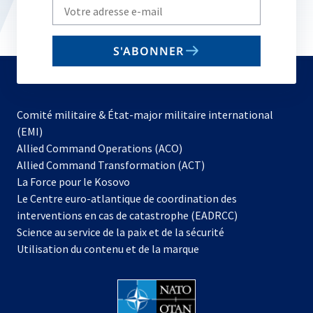
Write
your
email
S'ABONNER
to
subscribe
Comité militaire & État-major militaire international
(EMI)
s’ouvre
Allied Command Operations (ACO)
dans
Allied Command Transformation (ACT)
s’ouvre
un
La Force pour le Kosovo
dans
nouvel
Le Centre euro-atlantique de coordination des
un
onglet
interventions en cas de catastrophe (EADRCC)
nouvel
Science au service de la paix et de la sécurité
onglet
Utilisation du contenu et de la marque