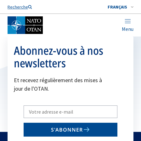
Nom de famille*
Recherche
FRANÇAIS
Menu
Abonnez-vous à nos
newsletters
Et recevez régulièrement des mises à
jour de l'OTAN.
Write
your
email
S'ABONNER
to
subscribe