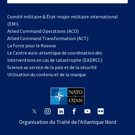
Comité militaire & État-major militaire international
(EMI)
Allied Command Operations (ACO)
Allied Command Transformation (ACT)
s’ouvre
La Force pour le Kosovo
dans
Le Centre euro-atlantique de coordination des
un
interventions en cas de catastrophe (EADRCC)
nouvel
Science au service de la paix et de la sécurité
onglet
Utilisation du contenu et de la marque
s’ouvre
s’ouvre
s’ouvre
s’ouvre
s’ouvre
s’ouvre
dans
dans
dans
dans
dans
dans
Organisation du Traité de l'Atlantique Nord
un
un
un
un
un
un
nouvel
nouvel
nouvel
nouvel
nouvel
nouvel