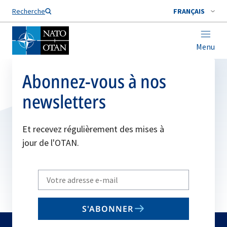
Nom de famille*
Recherche
FRANÇAIS
Menu
Abonnez-vous à nos
newsletters
Et recevez régulièrement des mises à
jour de l'OTAN.
Write
your
email
S'ABONNER
to
subscribe