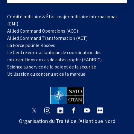
Comité militaire & État-major militaire international
(EMI)
Allied Command Operations (ACO)
Allied Command Transformation (ACT)
s’ouvre
La Force pour le Kosovo
dans
Le Centre euro-atlantique de coordination des
un
interventions en cas de catastrophe (EADRCC)
nouvel
Science au service de la paix et de la sécurité
onglet
Utilisation du contenu et de la marque
s’ouvre
s’ouvre
s’ouvre
s’ouvre
s’ouvre
s’ouvre
dans
dans
dans
dans
dans
dans
Organisation du Traité de l'Atlantique Nord
un
un
un
un
un
un
nouvel
nouvel
nouvel
nouvel
nouvel
nouvel