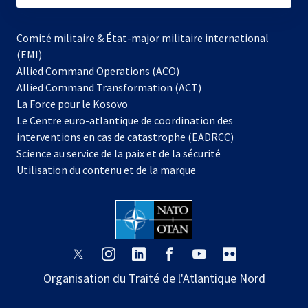
Comité militaire & État-major militaire international
(EMI)
Allied Command Operations (ACO)
Allied Command Transformation (ACT)
s’ouvre
La Force pour le Kosovo
dans
Le Centre euro-atlantique de coordination des
un
interventions en cas de catastrophe (EADRCC)
nouvel
Science au service de la paix et de la sécurité
onglet
Utilisation du contenu et de la marque
s’ouvre
s’ouvre
s’ouvre
s’ouvre
s’ouvre
s’ouvre
dans
dans
dans
dans
dans
dans
Organisation du Traité de l'Atlantique Nord
un
un
un
un
un
un
nouvel
nouvel
nouvel
nouvel
nouvel
nouvel