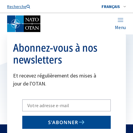
Nom de famille*
Recherche
FRANÇAIS
Menu
Abonnez-vous à nos
newsletters
Et recevez régulièrement des mises à
jour de l'OTAN.
Write
your
email
S'ABONNER
to
subscribe