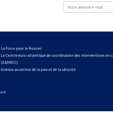
Write
your
email
to
subscribe
s’ouvre
l
La Force pour le Kosovo
dans
Le Centre euro-atlantique de coordination des interventions en 
un
(EADRCC)
nouvel
Science au service de la paix et de la sécurité
onglet
Nord