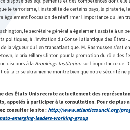
liance dispose des équipements et des compétences dont elle 
ue le terrorisme, l'instabilité de certains pays, la piraterie, l
a également l'occasion de réaffirmer l'importance du lien tr
ashington, le secrétaire général a également assisté à un pe
ts politiques, à l'invitation du Conseil atlantique des États-Un
de la vigueur du lien transatlantique. M. Rasmussen s'est en
etown, le prix Hillary Clinton pour la promotion du rôle des 
t un discours à la
Brookings Institution
sur l'importance de l
 où la crise ukrainienne montre bien que notre sécurité ne 
ue des États-Unis recrute actuellement des représentan
s, appelés à participer à la consultation. Pour de plus 
ez consulter le site :
http://www.atlanticcouncil.org/pr
/nato-emerging-leaders-working-group