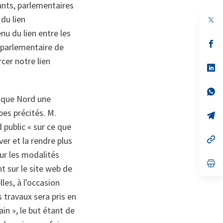
eants, parlementaires
du lien
u du lien entre les
s’
e parlementaire de
da
un
rcer notre lien
no
s’
on
da
un
no
s’
tique Nord une
on
da
un
pes précités. M.
no
s’
on
da
d public
« sur ce que
un
no
s’
ver et la rendre plus
on
da
ur les modalités
un
no
s’
t sur le site web de
on
da
un
es, à l'occasion
no
on
 travaux sera pris en
n », le but étant de