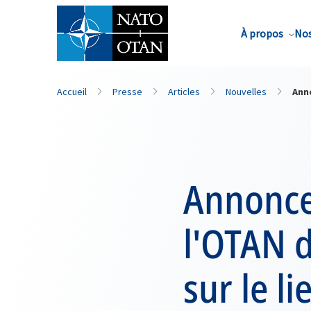
Nom de famille*
À propos
Nos
Accueil
Presse
Articles
Nouvelles
Anno
Annonce 
l'OTAN d
sur le l