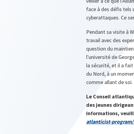
veiller à ce que l'Al
face à des défis tels q
cyberattaques. Ce ser
Pendant sa visite à W
travail avec des exper
question du maintien 
l'université de Georg
la sécurité, et il a fai
du Nord, à un moment
comme allant de soi.
Le Conseil atlantiq
des jeunes dirigeant
informations, veuill
atlanticist-program