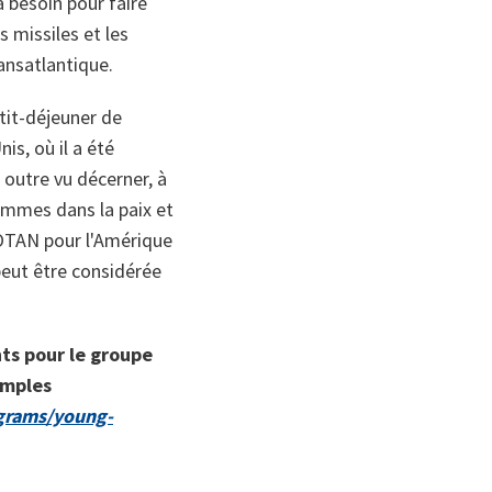
a besoin pour faire
es missiles et les
ansatlantique.
tit-déjeuner de
is, où il a été
 outre vu décerner, à
femmes dans la paix et
'OTAN pour l'Amérique
peut être considérée
ts pour le groupe
amples
ograms/young-