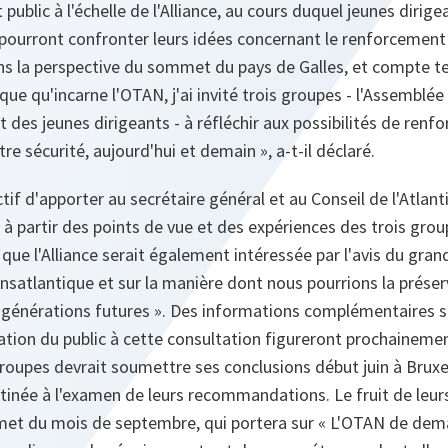
ublic à l'échelle de l'Alliance, au cours duquel jeunes dirig
 pourront confronter leurs idées concernant le renforcement 
ns la perspective du sommet du pays de Galles, et compte ten
ique qu'incarne l'OTAN, j'ai invité trois groupes - l'Assemblé
 des jeunes dirigeants - à réfléchir aux possibilités de renfo
re sécurité, aujourd'hui et demain », a-t-il déclaré.
ctif d'apporter au secrétaire général et au Conseil de l'Atlan
, à partir des points de vue et des expériences des trois grou
ue l'Alliance serait également intéressée par l'avis du gran
ransatlantique et sur la manière dont nous pourrions la préser
 générations futures »
. Des informations complémentaires s
ation du public à cette consultation figureront prochainemen
oupes devrait soumettre ses conclusions début juin à Bruxell
inée à l'examen de leurs recommandations. Le fruit de leurs
t du mois de septembre, qui portera sur « L'OTAN de demai