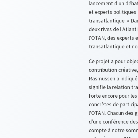
lancement d'un débat p
et experts politiques
transatlantique. « Da
deux rives de l'Atlant
l'OTAN, des experts et
transatlantique et not
Ce projet a pour obje
contribution créative
Rasmussen a indiqué q
signifie la relation t
forte encore pour les
concrètes de particip
l'OTAN. Chacun des gr
d'une conférence dest
compte à notre somme