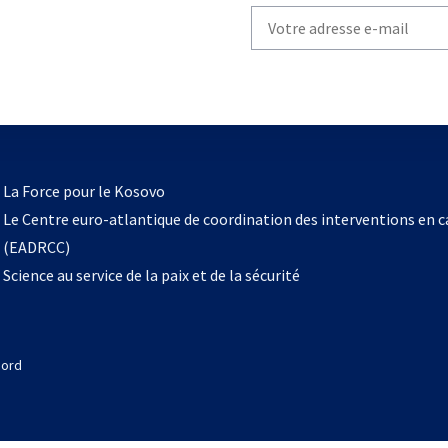
Write
your
email
to
subscribe
s’ouvre
l
La Force pour le Kosovo
dans
Le Centre euro-atlantique de coordination des interventions en 
un
(EADRCC)
nouvel
Science au service de la paix et de la sécurité
onglet
Nord