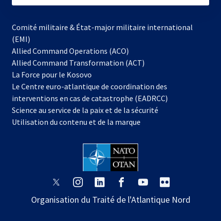
Comité militaire & État-major militaire international
(EMI)
Allied Command Operations (ACO)
Allied Command Transformation (ACT)
s’ouvre
La Force pour le Kosovo
dans
Le Centre euro-atlantique de coordination des
un
interventions en cas de catastrophe (EADRCC)
nouvel
Science au service de la paix et de la sécurité
onglet
Utilisation du contenu et de la marque
s’ouvre
s’ouvre
s’ouvre
s’ouvre
s’ouvre
s’ouvre
dans
dans
dans
dans
dans
dans
Organisation du Traité de l'Atlantique Nord
un
un
un
un
un
un
nouvel
nouvel
nouvel
nouvel
nouvel
nouvel