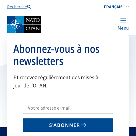
Nom de famille*
Recherche
FRANÇAIS
Menu
Abonnez-vous à nos
newsletters
Et recevez régulièrement des mises à
jour de l'OTAN.
Write
your
email
S'ABONNER
to
subscribe