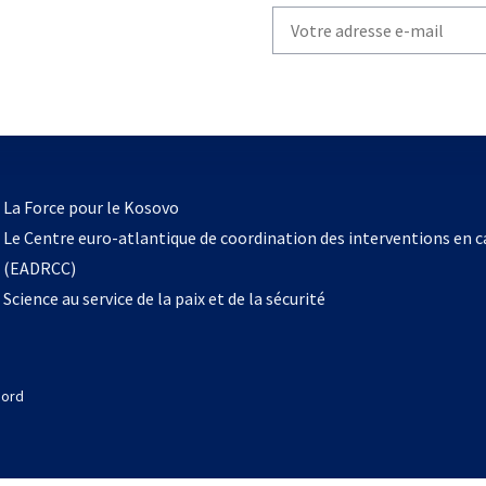
Write
your
email
to
subscribe
s’ouvre
l
La Force pour le Kosovo
dans
Le Centre euro-atlantique de coordination des interventions en 
un
(EADRCC)
nouvel
Science au service de la paix et de la sécurité
onglet
Nord