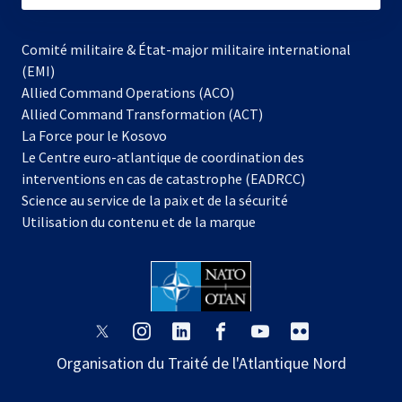
Comité militaire & État-major militaire international
(EMI)
Allied Command Operations (ACO)
Allied Command Transformation (ACT)
s’ouvre
La Force pour le Kosovo
dans
Le Centre euro-atlantique de coordination des
un
interventions en cas de catastrophe (EADRCC)
nouvel
Science au service de la paix et de la sécurité
onglet
Utilisation du contenu et de la marque
s’ouvre
s’ouvre
s’ouvre
s’ouvre
s’ouvre
s’ouvre
dans
dans
dans
dans
dans
dans
Organisation du Traité de l'Atlantique Nord
un
un
un
un
un
un
nouvel
nouvel
nouvel
nouvel
nouvel
nouvel