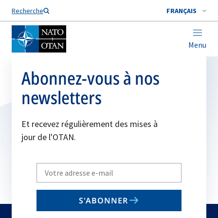
Nom de famille*
Recherche
FRANÇAIS
Menu
Abonnez-vous à nos
newsletters
Et recevez régulièrement des mises à
jour de l'OTAN.
Write
your
email
S'ABONNER
to
subscribe