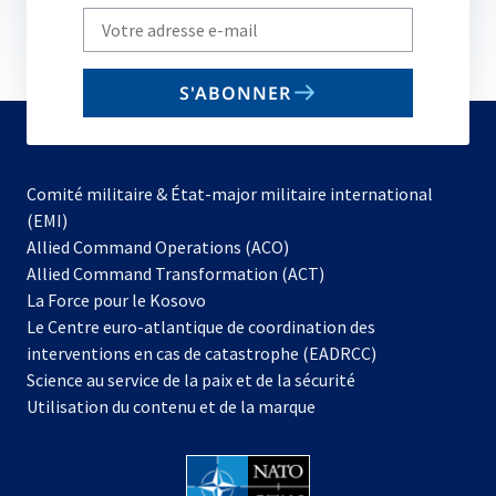
Write
your
email
S'ABONNER
to
subscribe
Comité militaire & État-major militaire international
(EMI)
s’ouvre
Allied Command Operations (ACO)
dans
Allied Command Transformation (ACT)
s’ouvre
un
La Force pour le Kosovo
dans
nouvel
Le Centre euro-atlantique de coordination des
un
onglet
interventions en cas de catastrophe (EADRCC)
nouvel
Science au service de la paix et de la sécurité
onglet
Utilisation du contenu et de la marque