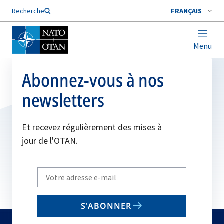
Nom de famille*
Recherche
FRANÇAIS
Menu
Abonnez-vous à nos
newsletters
Et recevez régulièrement des mises à
jour de l'OTAN.
Write
your
email
S'ABONNER
to
subscribe