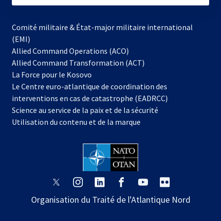
Comité militaire & État-major militaire international
(EMI)
Allied Command Operations (ACO)
Allied Command Transformation (ACT)
s’ouvre
La Force pour le Kosovo
dans
Le Centre euro-atlantique de coordination des
un
interventions en cas de catastrophe (EADRCC)
nouvel
Science au service de la paix et de la sécurité
onglet
Utilisation du contenu et de la marque
s’ouvre
s’ouvre
s’ouvre
s’ouvre
s’ouvre
s’ouvre
dans
dans
dans
dans
dans
dans
Organisation du Traité de l'Atlantique Nord
un
un
un
un
un
un
nouvel
nouvel
nouvel
nouvel
nouvel
nouvel