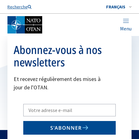
Nom de famille*
Recherche
FRANÇAIS
Menu
Abonnez-vous à nos
newsletters
Et recevez régulièrement des mises à
jour de l'OTAN.
Write
your
email
S'ABONNER
to
subscribe