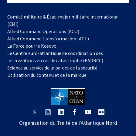
Comité militaire & État-major militaire international
(EMI)
Allied Command Operations (ACO)
Allied Command Transformation (ACT)
s’ouvre
La Force pour le Kosovo
dans
Le Centre euro-atlantique de coordination des
un
interventions en cas de catastrophe (EADRCC)
nouvel
Science au service de la paix et de la sécurité
onglet
Utilisation du contenu et de la marque
s’ouvre
s’ouvre
s’ouvre
s’ouvre
s’ouvre
s’ouvre
dans
dans
dans
dans
dans
dans
Organisation du Traité de l'Atlantique Nord
un
un
un
un
un
un
nouvel
nouvel
nouvel
nouvel
nouvel
nouvel