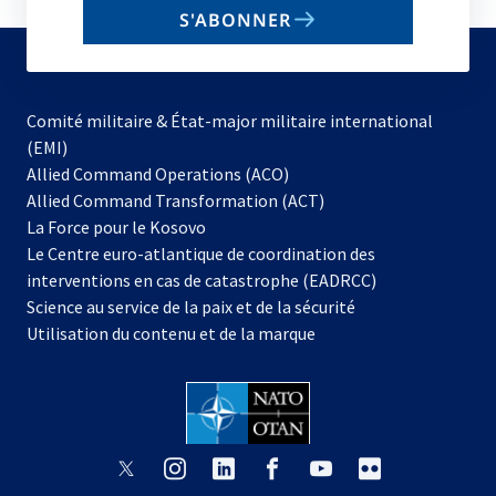
email
S'ABONNER
to
subscribe
Comité militaire & État-major militaire international
(EMI)
s’ouvre
Allied Command Operations (ACO)
dans
Allied Command Transformation (ACT)
s’ouvre
un
La Force pour le Kosovo
dans
nouvel
Le Centre euro-atlantique de coordination des
un
onglet
interventions en cas de catastrophe (EADRCC)
nouvel
Science au service de la paix et de la sécurité
onglet
Utilisation du contenu et de la marque
s’ouvre
s’ouvre
s’ouvre
s’ouvre
s’ouvre
s’ouvre
dans
dans
dans
dans
dans
dans