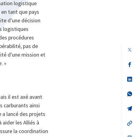
nation logistique
, en tant que pays
uite d'une décision
s logistiques
 des procédures
érabilité, pas de
lité d'une mission et
. »
s’
da
un
no
s’
on
da
un
no
s’
ais il est axé avant
on
da
un
es carburants ainsi
no
s’
on
da
e a lancé des projets
un
 aider les Alliés à
no
s’
on
da
ssure la coordination
un
no
s’