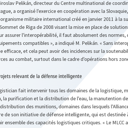
Miroslav Pelikán, directeur du Centre multinational de coordi
rague, a organisé l'exercice en coopération avec la Slovaquie
organisme militaire international créé en janvier 2011 à la s
au Sommet de Riga de 2008 visant la mise en place de solution
ur assurer l'interopérabilité, il faut absolument des normes,
ipements compatibles »,
a indiqué M. Pelikán.
« Sans interop
 efficace, et cela peut avoir des incidences sur la soutenabi
forces au combat, surtout dans le cadre d'opérations hors zone
ojets relevant de la défense intelligente
istician fait intervenir tous les domaines de la logistique, m
, la purification et la distribution de l'eau, la manutention d
 distribution des munitions, domaines dans lesquels l'Allianc
e de son initiative de défense intelligente, qui est destinée à
nir ensemble des capacités logistiques critiques.
« Le MLCC a