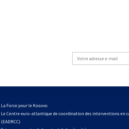
Write
your
email
to
subscribe
s’ouvre
l
La Force pour le Kosovo
dans
Le Centre euro-atlantique de coordination des interventions en 
un
(EADRCC)