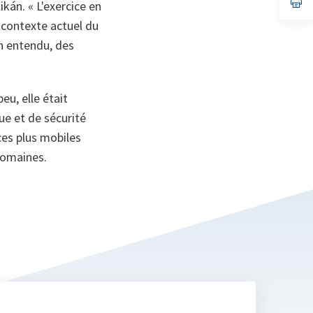
likán.
« L'exercice en
on
da
un
u contexte actuel du
no
n entendu, des
on
eu, elle était
e et de sécurité
ces plus mobiles
domaines.