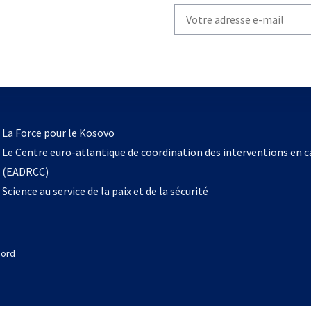
Write
your
email
to
subscribe
s’ouvre
l
La Force pour le Kosovo
dans
Le Centre euro-atlantique de coordination des interventions en 
un
(EADRCC)
nouvel
Science au service de la paix et de la sécurité
onglet
Nord