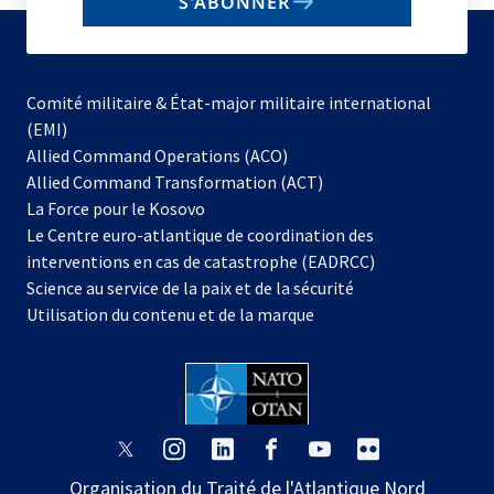
S'ABONNER
to
subscribe
Comité militaire & État-major militaire international
(EMI)
s’ouvre
Allied Command Operations (ACO)
dans
Allied Command Transformation (ACT)
s’ouvre
un
La Force pour le Kosovo
dans
nouvel
Le Centre euro-atlantique de coordination des
un
onglet
interventions en cas de catastrophe (EADRCC)
nouvel
Science au service de la paix et de la sécurité
onglet
Utilisation du contenu et de la marque
s’ouvre
s’ouvre
s’ouvre
s’ouvre
s’ouvre
s’ouvre
dans
dans
dans
dans
dans
dans
Organisation du Traité de l'Atlantique Nord
un
un
un
un
un
un