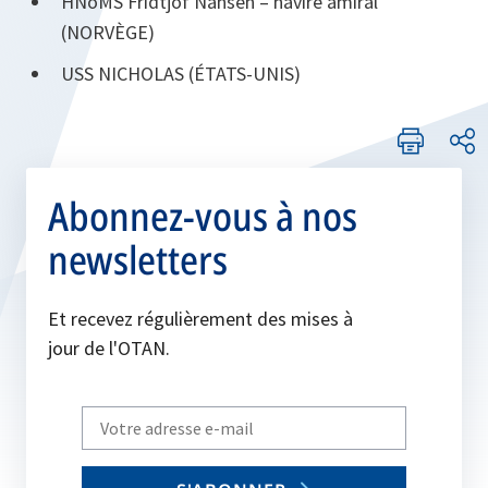
HNoMS Fridtjof Nansen – navire amiral
(NORVÈGE)
USS NICHOLAS (ÉTATS‑UNIS)
Abonnez-vous à nos
newsletters
Et recevez régulièrement des mises à
jour de l'OTAN.
Write
your
email