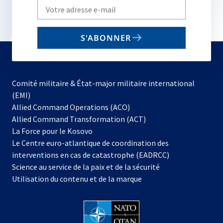
Write
your
email
S'ABONNER
to
subscribe
Comité militaire & État-major militaire international
(EMI)
s’ouvre
Allied Command Operations (ACO)
dans
Allied Command Transformation (ACT)
s’ouvre
un
La Force pour le Kosovo
dans
nouvel
Le Centre euro-atlantique de coordination des
un
onglet
interventions en cas de catastrophe (EADRCC)
nouvel
Science au service de la paix et de la sécurité
onglet
Utilisation du contenu et de la marque