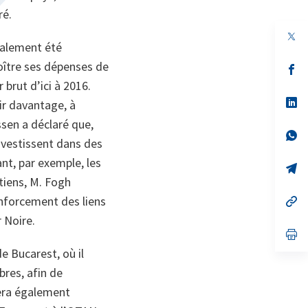
ré.
galement été
roître ses dépenses de
s’
da
 brut d’ici à 2016.
un
no
s’
ir davantage, à
on
da
ssen a déclaré que,
un
no
s’
investissent dans des
on
da
un
ant, par exemple, les
no
s’
on
da
tiens, M. Fogh
un
enforcement des liens
no
s’
on
da
 Noire.
un
no
s’
on
da
e Bucarest, où il
un
no
res, afin de
on
sera également