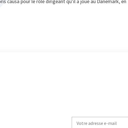
 causa pour le rôle dirigeant qu’il a joué au Danemark, en
Write
your