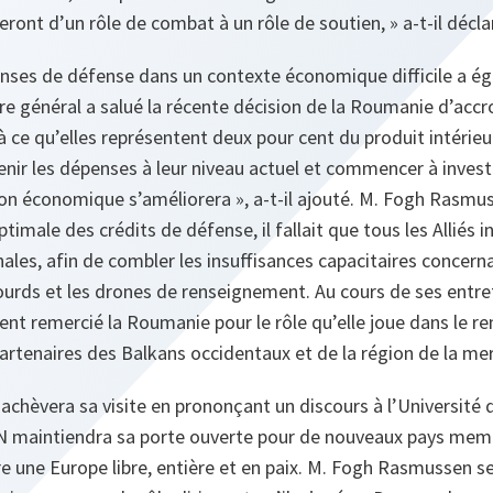
eront d’un rôle de combat à un rôle de soutien,
» a-t-il décla
nses de défense dans un contexte économique difficile a é
re général a salué la récente décision de la Roumanie d’acc
 ce qu’elles représentent deux pour cent du produit intérieur
ir les dépenses à leur niveau actuel et commencer à invest
ion économique s’améliorera
», a-t-il ajouté. M. Fogh Rasmu
ptimale des crédits de défense, il fallait que tous les Alliés 
nales, afin de combler les insuffisances capacitaires concern
ourds et les drones de renseignement. Au cours de ses entre
t remercié la Roumanie pour le rôle qu’elle joue dans le r
artenaires des Balkans occidentaux et de la région de la mer
 achèvera sa visite en prononçant un discours à l’Université d
N maintiendra sa porte ouverte pour de nouveaux pays memb
re une Europe libre, entière et en paix. M. Fogh Rasmussen 