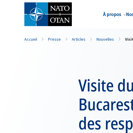
Nom de famille*
À propos
Nos
Accueil
Presse
Articles
Nouvelles
Vis
Visite d
Bucarest
des res