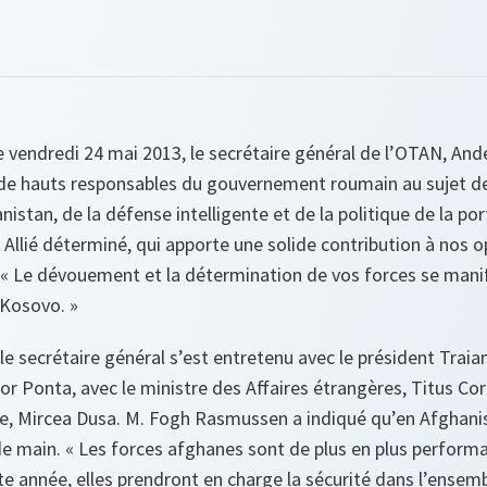
le vendredi 24 mai 2013, le secrétaire général de l’OTAN, A
 de hauts responsables du gouvernement roumain au sujet de
anistan, de la défense intelligente et de la politique de la p
Allié déterminé, qui apporte une solide contribution à nos o
. « Le dévouement et la détermination de vos forces se mani
 Kosovo. »
 le secrétaire général s’est entretenu avec le président Traia
or Ponta, avec le ministre des Affaires étrangères, Titus Cor
e, Mircea Dusa. M. Fogh Rasmussen a indiqué qu’en Afghanist
de main. «
Les forces afghanes sont de plus en plus performa
 année, elles prendront en charge la sécurité dans l’ensem