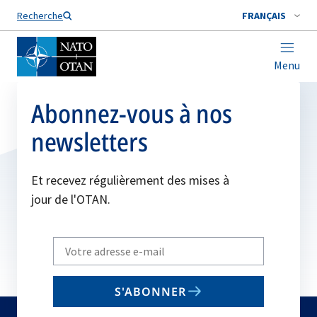
Nom de famille*
Recherche
FRANÇAIS
Menu
Abonnez-vous à nos
newsletters
Et recevez régulièrement des mises à
jour de l'OTAN.
Write
your
email
S'ABONNER
to
subscribe