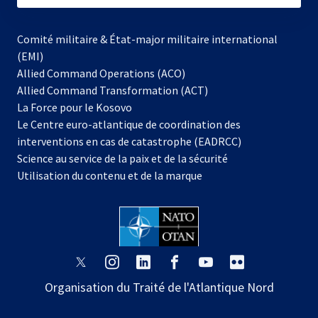
Comité militaire & État-major militaire international
(EMI)
Allied Command Operations (ACO)
Allied Command Transformation (ACT)
s’ouvre
La Force pour le Kosovo
dans
Le Centre euro-atlantique de coordination des
un
interventions en cas de catastrophe (EADRCC)
nouvel
Science au service de la paix et de la sécurité
onglet
Utilisation du contenu et de la marque
s’ouvre
s’ouvre
s’ouvre
s’ouvre
s’ouvre
s’ouvre
dans
dans
dans
dans
dans
dans
Organisation du Traité de l'Atlantique Nord
un
un
un
un
un
un
nouvel
nouvel
nouvel
nouvel
nouvel
nouvel