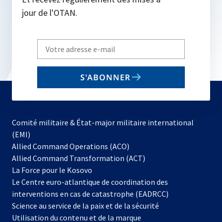
jour de l'OTAN.
Write
your
email
S'ABONNER
to
subscribe
Comité militaire & État-major militaire international
(EMI)
s’ouvre
Allied Command Operations (ACO)
dans
Allied Command Transformation (ACT)
s’ouvre
un
La Force pour le Kosovo
dans
nouvel
Le Centre euro-atlantique de coordination des
un
onglet
interventions en cas de catastrophe (EADRCC)
nouvel
Science au service de la paix et de la sécurité
onglet
Utilisation du contenu et de la marque