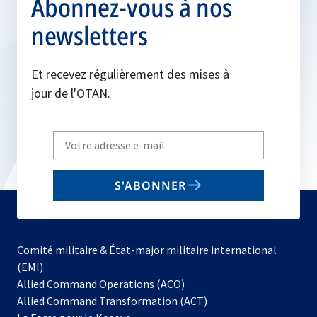
Abonnez-vous à nos
newsletters
Et recevez régulièrement des mises à
jour de l'OTAN.
Write
your
email
S'ABONNER
to
subscribe
Comité militaire & État-major militaire international
(EMI)
s’ouvre
Allied Command Operations (ACO)
dans
Allied Command Transformation (ACT)