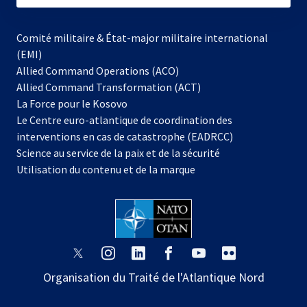
Comité militaire & État-major militaire international
(EMI)
Allied Command Operations (ACO)
Allied Command Transformation (ACT)
s’ouvre
La Force pour le Kosovo
dans
Le Centre euro-atlantique de coordination des
un
interventions en cas de catastrophe (EADRCC)
nouvel
Science au service de la paix et de la sécurité
onglet
Utilisation du contenu et de la marque
s’ouvre
s’ouvre
s’ouvre
s’ouvre
s’ouvre
s’ouvre
dans
dans
dans
dans
dans
dans
Organisation du Traité de l'Atlantique Nord
un
un
un
un
un
un
nouvel
nouvel
nouvel
nouvel
nouvel
nouvel