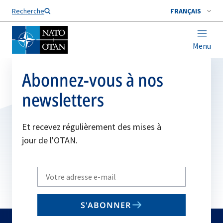
Nom de famille*
Recherche
FRANÇAIS
Menu
Abonnez-vous à nos
newsletters
Et recevez régulièrement des mises à
jour de l'OTAN.
Write
your
email
S'ABONNER
to
subscribe