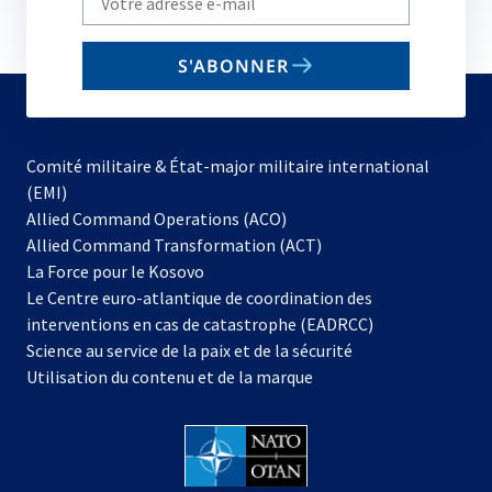
your
email
S'ABONNER
to
subscribe
Comité militaire & État-major militaire international
(EMI)
s’ouvre
Allied Command Operations (ACO)
dans
Allied Command Transformation (ACT)
s’ouvre
un
La Force pour le Kosovo
dans
nouvel
Le Centre euro-atlantique de coordination des
un
onglet
interventions en cas de catastrophe (EADRCC)
nouvel
Science au service de la paix et de la sécurité
onglet
Utilisation du contenu et de la marque