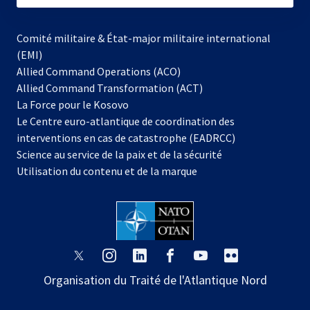
Comité militaire & État-major militaire international
(EMI)
Allied Command Operations (ACO)
Allied Command Transformation (ACT)
s’ouvre
La Force pour le Kosovo
dans
Le Centre euro-atlantique de coordination des
un
interventions en cas de catastrophe (EADRCC)
nouvel
Science au service de la paix et de la sécurité
onglet
Utilisation du contenu et de la marque
s’ouvre
s’ouvre
s’ouvre
s’ouvre
s’ouvre
s’ouvre
dans
dans
dans
dans
dans
dans
Organisation du Traité de l'Atlantique Nord
un
un
un
un
un
un
nouvel
nouvel
nouvel
nouvel
nouvel
nouvel