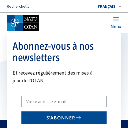
Nom de famille*
Recherche
FRANÇAIS
Menu
Abonnez-vous à nos
newsletters
Et recevez régulièrement des mises à
jour de l'OTAN.
Write
your
email
S'ABONNER
to
subscribe