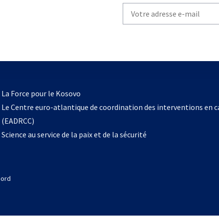
Write
your
email
to
subscribe
s’ouvre
l
La Force pour le Kosovo
dans
Le Centre euro-atlantique de coordination des interventions en 
un
(EADRCC)
nouvel
Science au service de la paix et de la sécurité
onglet
Nord