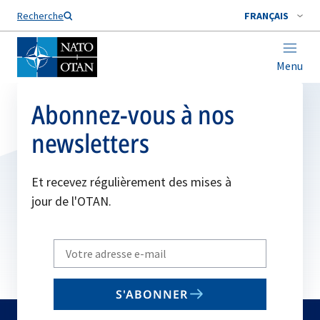
Nom de famille*
Recherche
FRANÇAIS
Menu
Abonnez-vous à nos
newsletters
Et recevez régulièrement des mises à
jour de l'OTAN.
Write
your
email
S'ABONNER
to
subscribe