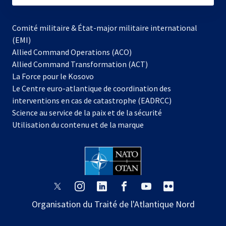
Comité militaire & État-major militaire international
(EMI)
Allied Command Operations (ACO)
Allied Command Transformation (ACT)
s’ouvre
La Force pour le Kosovo
dans
Le Centre euro-atlantique de coordination des
un
interventions en cas de catastrophe (EADRCC)
nouvel
Science au service de la paix et de la sécurité
onglet
Utilisation du contenu et de la marque
s’ouvre
s’ouvre
s’ouvre
s’ouvre
s’ouvre
s’ouvre
dans
dans
dans
dans
dans
dans
Organisation du Traité de l'Atlantique Nord
un
un
un
un
un
un
nouvel
nouvel
nouvel
nouvel
nouvel
nouvel