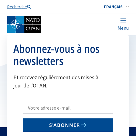
Nom de famille*
Recherche
FRANÇAIS
Menu
Abonnez-vous à nos
newsletters
Et recevez régulièrement des mises à
jour de l'OTAN.
Write
your
email
S'ABONNER
to
subscribe