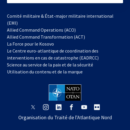
Comité militaire & État-major militaire international
(EMI)
Allied Command Operations (ACO)
Allied Command Transformation (ACT)
s’ouvre
La Force pour le Kosovo
dans
Le Centre euro-atlantique de coordination des
un
interventions en cas de catastrophe (EADRCC)
nouvel
Science au service de la paix et de la sécurité
onglet
Utilisation du contenu et de la marque
s’ouvre
s’ouvre
s’ouvre
s’ouvre
s’ouvre
s’ouvre
dans
dans
dans
dans
dans
dans
Organisation du Traité de l'Atlantique Nord
un
un
un
un
un
un
nouvel
nouvel
nouvel
nouvel
nouvel
nouvel