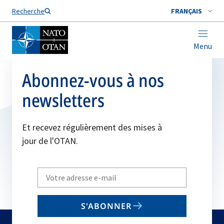
Nom de famille*
Recherche
FRANÇAIS
Menu
Abonnez-vous à nos
newsletters
Et recevez régulièrement des mises à
jour de l'OTAN.
Write
your
email
S'ABONNER
to
subscribe