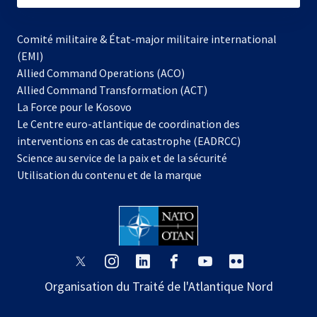
Comité militaire & État-major militaire international
(EMI)
Allied Command Operations (ACO)
Allied Command Transformation (ACT)
s’ouvre
La Force pour le Kosovo
dans
Le Centre euro-atlantique de coordination des
un
interventions en cas de catastrophe (EADRCC)
nouvel
Science au service de la paix et de la sécurité
onglet
Utilisation du contenu et de la marque
s’ouvre
s’ouvre
s’ouvre
s’ouvre
s’ouvre
s’ouvre
dans
dans
dans
dans
dans
dans
Organisation du Traité de l'Atlantique Nord
un
un
un
un
un
un
nouvel
nouvel
nouvel
nouvel
nouvel
nouvel