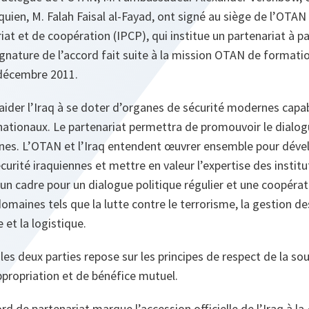
aquien, M. Falah Faisal al-Fayad, ont signé au siège de l’OT
iat et de coopération (IPCP), qui institue un partenariat à pa
signature de l’accord fait suite à la mission OTAN de formati
 décembre 2011.
 aider l’Iraq à se doter d’organes de sécurité modernes cap
nationaux. Le partenariat permettra de promouvoir le dialogu
. L’OTAN et l’Iraq entendent œuvrer ensemble pour dévelo
écurité iraquiennes et mettre en valeur l’expertise des instit
 un cadre pour un dialogue politique régulier et une coopéra
maines tels que la lutte contre le terrorisme, la gestion des
 et la logistique.
les deux parties repose sur les principes de respect de la so
ppropriation et de bénéfice mutuel.
rd de partenariat marque l’accession officielle de l’Iraq à la 