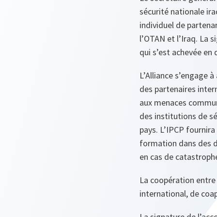
sécurité nationale ir
individuel de partenar
l’OTAN et l’Iraq. La 
qui s’est achevée en
L’Alliance s’engage à
des partenaires inter
aux menaces communes
des institutions de s
pays. L’IPCP fournira
formation dans des do
en cas de catastrophe
La coopération entre 
international, de coa
La signature de l’acco