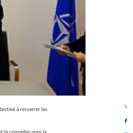
estiné à resserrer les
s’
da
un
le conseiller pour la