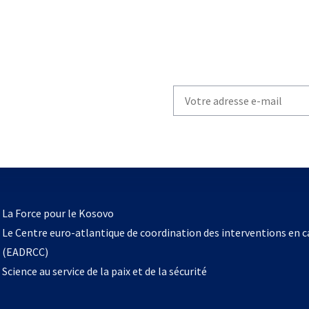
Write
your
email
to
subscribe
s’ouvre
l
La Force pour le Kosovo
dans
Le Centre euro-atlantique de coordination des interventions en 
un
(EADRCC)
nouvel
Science au service de la paix et de la sécurité
onglet