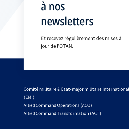
à nos
newsletters
Et recevez régulièrement des mises à
jour de l'OTAN.
Comité militaire & État-major militaire internationa
(EMI)
s’ouvre
Allied Command Operations (ACO)
dans
Allied Command Transformation (ACT)
un
nouvel