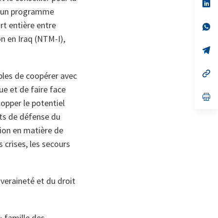
no
s’
on
da
AN un programme
un
rt entière entre
no
s’
on
da
on en Iraq (NTM-I),
un
no
s’
on
da
un
no
s’
ables de coopérer avec
on
da
un
e et de faire face
no
s’
pper le potentiel
on
da
un
uts de défense du
no
on
tion en matière de
 crises, les secours
uveraineté et du droit
« famille des