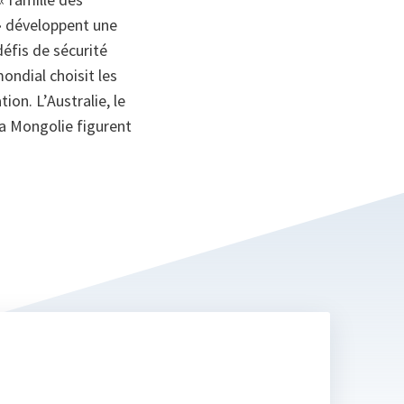
» développent une
fis de sécurité
ondial choisit les
on. L’Australie, le
la Mongolie figurent