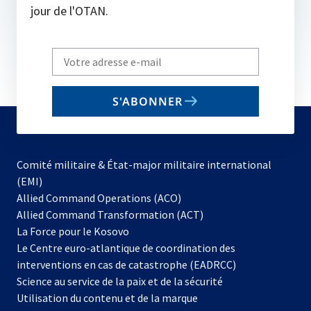
jour de l'OTAN.
Write
your
email
S'ABONNER
to
subscribe
Comité militaire & État-major militaire international
(EMI)
s’ouvre
Allied Command Operations (ACO)
dans
Allied Command Transformation (ACT)
s’ouvre
un
La Force pour le Kosovo
dans
nouvel
Le Centre euro-atlantique de coordination des
un
onglet
interventions en cas de catastrophe (EADRCC)
nouvel
Science au service de la paix et de la sécurité
onglet
Utilisation du contenu et de la marque