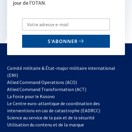
jour de l'OTAN.
Write
your
email
S'ABONNER
to
subscribe
Comité militaire & État-major militaire international
(EMI)
s’ouvre
Allied Command Operations (ACO)
dans
Allied Command Transformation (ACT)
s’ouvre
un
La Force pour le Kosovo
dans
nouvel
Le Centre euro-atlantique de coordination des
un
onglet
interventions en cas de catastrophe (EADRCC)
nouvel
Science au service de la paix et de la sécurité
onglet
Utilisation du contenu et de la marque