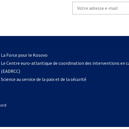
Write
your
email
to
subscribe
s’ouvre
l
La Force pour le Kosovo
dans
Le Centre euro-atlantique de coordination des interventions en 
un
(EADRCC)
nouvel
Science au service de la paix et de la sécurité
onglet
Nord