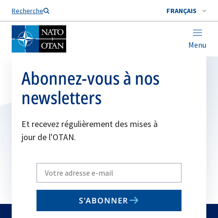
Nom de famille*
Recherche
FRANÇAIS
Menu
Abonnez-vous à nos
newsletters
Et recevez régulièrement des mises à
jour de l'OTAN.
Write
your
email
S'ABONNER
to
subscribe