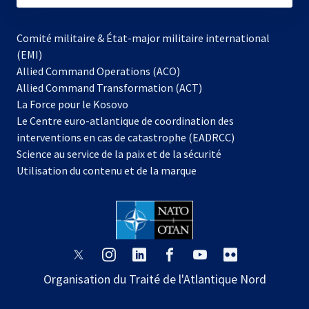
Comité militaire & État-major militaire international
(EMI)
Allied Command Operations (ACO)
Allied Command Transformation (ACT)
s’ouvre
La Force pour le Kosovo
dans
Le Centre euro-atlantique de coordination des
un
interventions en cas de catastrophe (EADRCC)
nouvel
Science au service de la paix et de la sécurité
onglet
Utilisation du contenu et de la marque
s’ouvre
s’ouvre
s’ouvre
s’ouvre
s’ouvre
s’ouvre
dans
dans
dans
dans
dans
dans
Organisation du Traité de l'Atlantique Nord
un
un
un
un
un
un
nouvel
nouvel
nouvel
nouvel
nouvel
nouvel