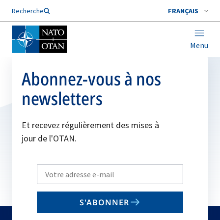
Nom de famille*
Recherche
FRANÇAIS
Menu
Abonnez-vous à nos
newsletters
Et recevez régulièrement des mises à
jour de l'OTAN.
Write
your
email
S'ABONNER
to
subscribe