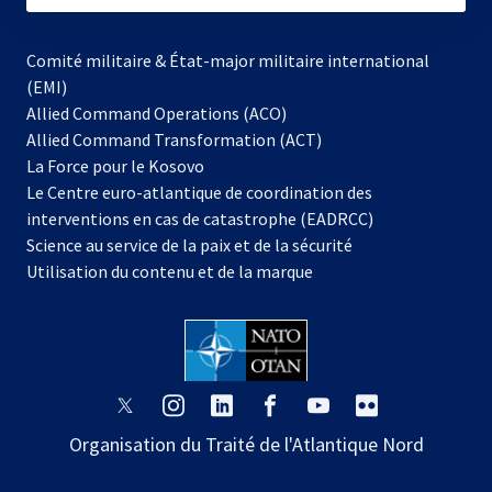
Comité militaire & État-major militaire international
(EMI)
Allied Command Operations (ACO)
Allied Command Transformation (ACT)
s’ouvre
La Force pour le Kosovo
dans
Le Centre euro-atlantique de coordination des
un
interventions en cas de catastrophe (EADRCC)
nouvel
Science au service de la paix et de la sécurité
onglet
Utilisation du contenu et de la marque
s’ouvre
s’ouvre
s’ouvre
s’ouvre
s’ouvre
s’ouvre
dans
dans
dans
dans
dans
dans
Organisation du Traité de l'Atlantique Nord
un
un
un
un
un
un
nouvel
nouvel
nouvel
nouvel
nouvel
nouvel