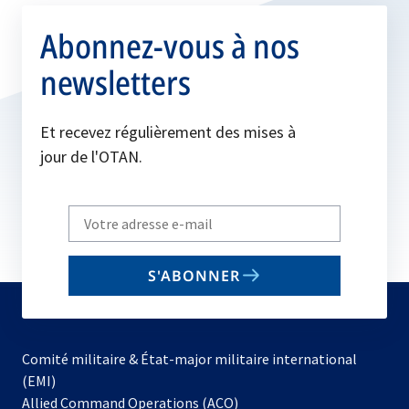
Abonnez-vous à nos
newsletters
Et recevez régulièrement des mises à
jour de l'OTAN.
Write
your
email
S'ABONNER
to
subscribe
Comité militaire & État-major militaire international
(EMI)
s’ouvre
Allied Command Operations (ACO)