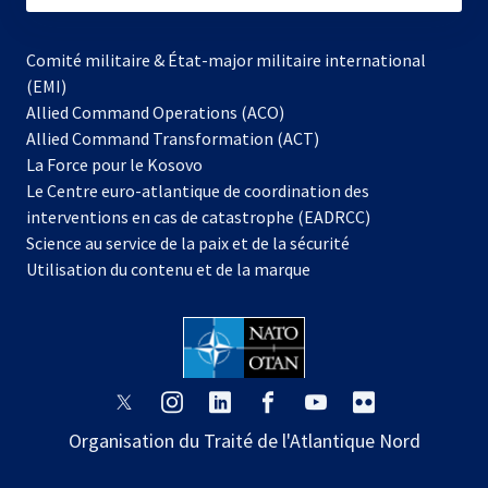
Comité militaire & État-major militaire international
(EMI)
Allied Command Operations (ACO)
Allied Command Transformation (ACT)
s’ouvre
La Force pour le Kosovo
dans
Le Centre euro-atlantique de coordination des
un
interventions en cas de catastrophe (EADRCC)
nouvel
Science au service de la paix et de la sécurité
onglet
Utilisation du contenu et de la marque
s’ouvre
s’ouvre
s’ouvre
s’ouvre
s’ouvre
s’ouvre
dans
dans
dans
dans
dans
dans
Organisation du Traité de l'Atlantique Nord
un
un
un
un
un
un
nouvel
nouvel
nouvel
nouvel
nouvel
nouvel