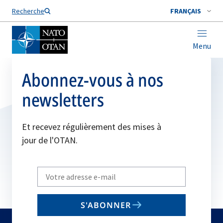
Nom de famille*
Recherche
FRANÇAIS
Menu
Abonnez-vous à nos
newsletters
Et recevez régulièrement des mises à
jour de l'OTAN.
Write
your
email
S'ABONNER
to
subscribe