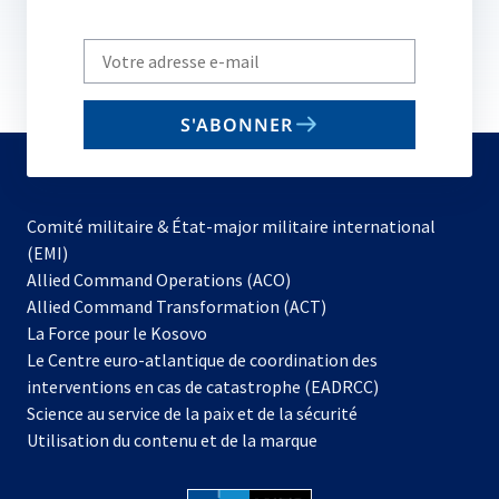
Write
your
email
S'ABONNER
to
subscribe
Comité militaire & État-major militaire international
(EMI)
s’ouvre
Allied Command Operations (ACO)
dans
Allied Command Transformation (ACT)
s’ouvre
un
La Force pour le Kosovo
dans
nouvel
Le Centre euro-atlantique de coordination des
un
onglet
interventions en cas de catastrophe (EADRCC)
nouvel
Science au service de la paix et de la sécurité
onglet
Utilisation du contenu et de la marque