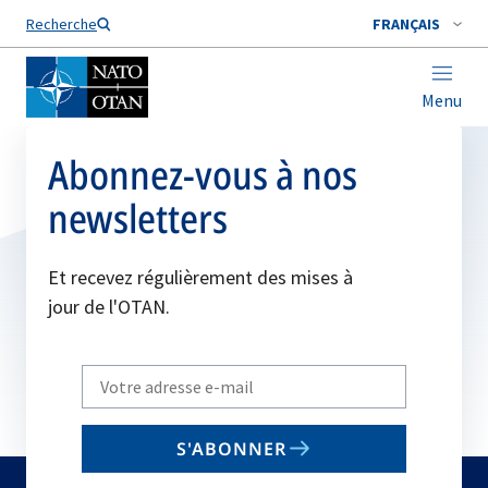
Nom de famille*
Recherche
FRANÇAIS
Menu
Abonnez-vous à nos
newsletters
Et recevez régulièrement des mises à
jour de l'OTAN.
Write
your
email
S'ABONNER
to
subscribe