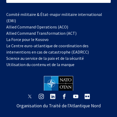
Comité militaire & État-major militaire international
(EMI)
Allied Command Operations (ACO)
Allied Command Transformation (ACT)
s’ouvre
La Force pour le Kosovo
dans
Le Centre euro-atlantique de coordination des
un
interventions en cas de catastrophe (EADRCC)
nouvel
Science au service de la paix et de la sécurité
onglet
Utilisation du contenu et de la marque
s’ouvre
s’ouvre
s’ouvre
s’ouvre
s’ouvre
s’ouvre
dans
dans
dans
dans
dans
dans
Organisation du Traité de l'Atlantique Nord
un
un
un
un
un
un
nouvel
nouvel
nouvel
nouvel
nouvel
nouvel