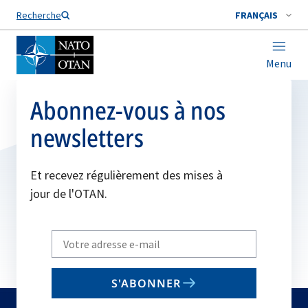
Nom de famille*
Recherche
FRANÇAIS
Menu
Abonnez-vous à nos
newsletters
Et recevez régulièrement des mises à
jour de l'OTAN.
Write
your
email
S'ABONNER
to
subscribe