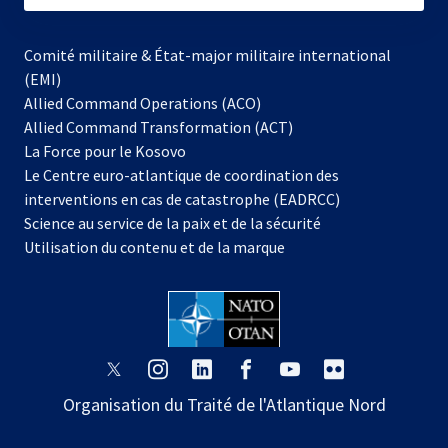
Comité militaire & État-major militaire international
(EMI)
Allied Command Operations (ACO)
Allied Command Transformation (ACT)
s’ouvre
La Force pour le Kosovo
dans
Le Centre euro-atlantique de coordination des
un
interventions en cas de catastrophe (EADRCC)
nouvel
Science au service de la paix et de la sécurité
onglet
Utilisation du contenu et de la marque
s’ouvre
s’ouvre
s’ouvre
s’ouvre
s’ouvre
s’ouvre
dans
dans
dans
dans
dans
dans
Organisation du Traité de l'Atlantique Nord
un
un
un
un
un
un
nouvel
nouvel
nouvel
nouvel
nouvel
nouvel