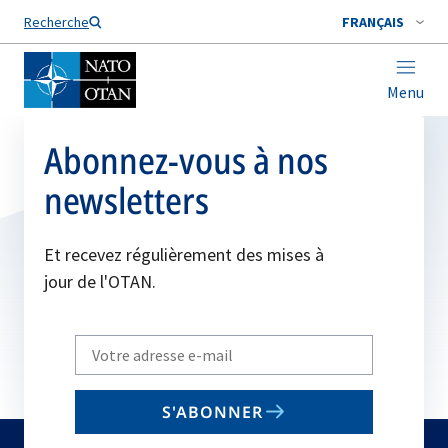
Nom de famille*
Recherche
FRANÇAIS
Menu
Abonnez-vous à nos
newsletters
Et recevez régulièrement des mises à
jour de l'OTAN.
Write
your
email
S'ABONNER
to
subscribe