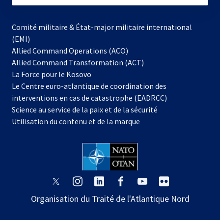
Comité militaire & État-major militaire international
(EMI)
Allied Command Operations (ACO)
Allied Command Transformation (ACT)
s’ouvre
La Force pour le Kosovo
dans
Le Centre euro-atlantique de coordination des
un
interventions en cas de catastrophe (EADRCC)
nouvel
Science au service de la paix et de la sécurité
onglet
Utilisation du contenu et de la marque
s’ouvre
s’ouvre
s’ouvre
s’ouvre
s’ouvre
s’ouvre
dans
dans
dans
dans
dans
dans
Organisation du Traité de l'Atlantique Nord
un
un
un
un
un
un
nouvel
nouvel
nouvel
nouvel
nouvel
nouvel