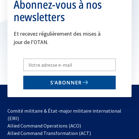
Abonnez-vous à nos
newsletters
Et recevez régulièrement des mises à
jour de l'OTAN.
Write
your
email
S'ABONNER
to
subscribe
Comité militaire & État-major militaire international
(EMI)
s’ouvre
Allied Command Operations (ACO)
dans
Allied Command Transformation (ACT)